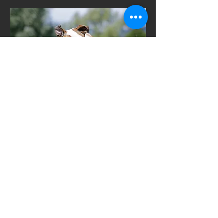
Ulva vom Taubengarten und
Soro vom Daxstein
06.08.2021